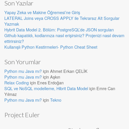
Son Yazılar
Yapay Zeka ve Makine Öğremesi’ne Giriş
LATERAL Joins veya CROSS APPLY ile Tekrarsız Alt Sorgular
Yazmak
Hybrit Data Model 2. Bölüm: PostgreSQL’de JSON sorguları
Github kapatıldı, kodlarınıza nasıl erişirsiniz? Projenizi nasıl devam
ettirirsiniz?
Kullanışlı Python Kestirmeleri- Python Cheat Sheet
Son Yorumlar
Python mu Java mı?
için
Ahmet Erkan ÇELİK
Python mu Java mı?
için
Aşkın
Relax Coding
için
Enes Erdoğan
SQL ve NoSQL modelleme, Hibrit Data Model
için
Emre Can
Yılmaz
Python mu Java mı?
için
Tekno
Project Euler