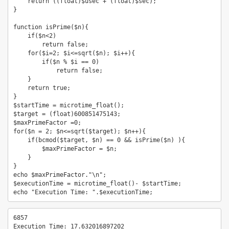
    return ((float)$usec + (float)$sec);

}

function isPrime($n){

    if($n<2)

        return false;

    for($i=2; $i<=sqrt($n); $i++){

        if($n % $i == 0)

            return false;

    }

    return true;

}

$startTime = microtime_float();

$target = (float)600851475143;

$maxPrimeFactor =0;

for($n = 2; $n<=sqrt($target); $n++){

    if(bcmod($target, $n) == 0 && isPrime($n) ){

        $maxPrimeFactor = $n;

    }

}

echo $maxPrimeFactor."\n";

$executionTime = microtime_float()- $startTime;

echo "Execution Time: ".$executionTime;
6857

Execution Time: 17.632016897202