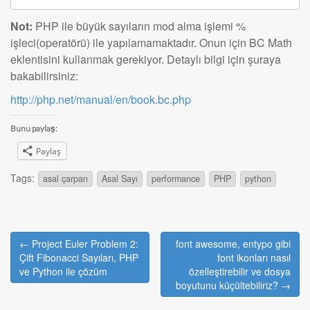
Not:
PHP ile büyük sayıların mod alma işlemi %
işleci(operatörü) ile yapılamamaktadır. Onun için BC Math
eklentisini kullanmak gerekiyor. Detaylı bilgi için şuraya
bakabilirsiniz:
http://php.net/manual/en/book.bc.php
Bunu paylaş:
Paylaş
Tags:
asal çarpan
Asal Sayı
performance
PHP
python
Post
← Project Euler Problem 2:
font awesome, entypo gibi
navigation
Çift Fibonacci Sayıları, PHP
font ikonları nasıl
ve Python ile çözüm
özelleştirebilir ve dosya
boyutunu küçültebiliriz? →