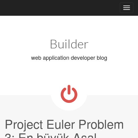
Main
Skip
to
menu
content
Builder
web application developer blog
Project Euler Problem
3: En büyük Asal