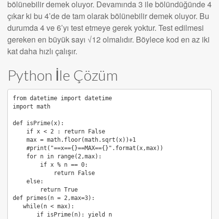
bölünebilir demek oluyor. Devamında 3 ile bölündüğünde 4
çıkar ki bu 4’de de tam olarak bölünebilir demek oluyor. Bu
durumda 4 ve 6’yı test etmeye gerek yoktur. Test edilmesi
gereken en büyük sayı √12 olmalıdır. Böylece kod en az iki
kat daha hızlı çalışır.
Python İle Çözüm
from datetime import datetime

import math

def isPrime(x):

    if x < 2 : return False

    max = math.floor(math.sqrt(x))+1

    #print("==x=={}==MAX=={}".format(x,max))

    for n in range(2,max):

        if x % n == 0:

            return False

    else:

        return True

def primes(n = 2,max=3):

   while(n < max):

       if isPrime(n): yield n
