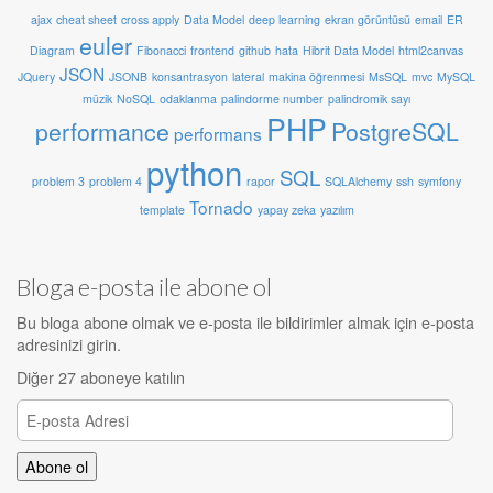
ajax
cheat sheet
cross apply
Data Model
deep learning
ekran görüntüsü
email
ER
euler
Diagram
Fibonacci
frontend
github
hata
Hibrit Data Model
html2canvas
JSON
JQuery
JSONB
konsantrasyon
lateral
makina öğrenmesi
MsSQL
mvc
MySQL
müzik
NoSQL
odaklanma
palindorme number
palindromik sayı
PHP
performance
PostgreSQL
performans
python
SQL
problem 3
problem 4
rapor
SQLAlchemy
ssh
symfony
Tornado
template
yapay zeka
yazılım
Bloga e-posta ile abone ol
Bu bloga abone olmak ve e-posta ile bildirimler almak için e-posta
adresinizi girin.
Diğer 27 aboneye katılın
E-
posta
Adresi
Abone ol