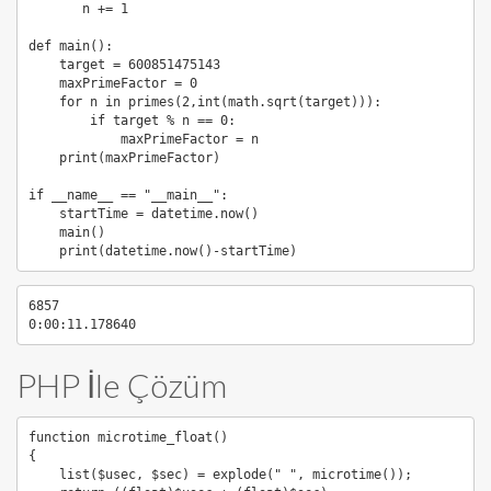
       n += 1

def main():

    target = 600851475143

    maxPrimeFactor = 0

    for n in primes(2,int(math.sqrt(target))):

        if target % n == 0:

            maxPrimeFactor = n

    print(maxPrimeFactor)

if __name__ == "__main__":

    startTime = datetime.now()

    main()

    print(datetime.now()-startTime)
6857

0:00:11.178640
PHP İle Çözüm
function microtime_float()

{

    list($usec, $sec) = explode(" ", microtime());
