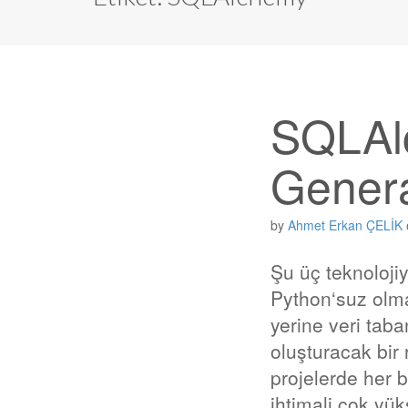
SQLAl
Genera
by
Ahmet Erkan ÇELİK
Şu üç teknoloji
Python‘suz olm
yerine veri taba
oluşturacak bir 
projelerde her 
ihtimali çok yü