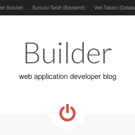
ler Soruları
Sunucu Tarafı (Backend)
Veri Tabanı (Datab
Builder
web application developer blog