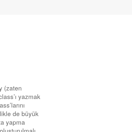
y (zaten
class’ı yazmak
ass’larını
likle de büyük
ata yapma
oluşturulmalı