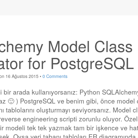
chemy Model Class
tor for PostgreSQL
on
16 Ağustos 2015
•
0 Comments
yi bir arada kullanıyorsanız: Python SQLAlchem
az 🙂 ) PostgreSQL ve benim gibi, önce model 
nı tablolarını oluşturmayı seviyorsanız. Model cl
reverse engineering scripti zorunlu oluyor. Özel
bir modeli tek tek yazmak tam bir işkence ve h
ksek. Oysa veri tabanı tabloları ER diagramında 