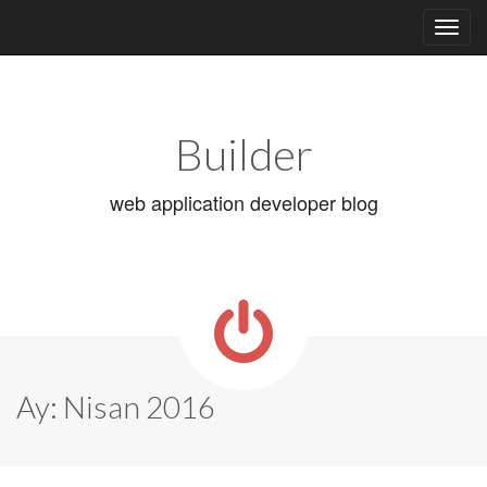
Main
Skip
to
menu
content
Builder
web application developer blog
Ay:
Nisan 2016