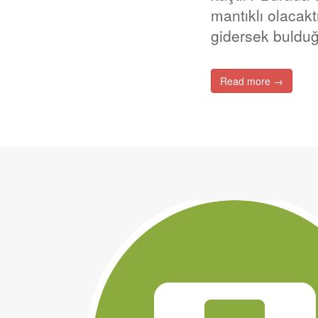
mantıklı olacak
gidersek buldu
Read more →