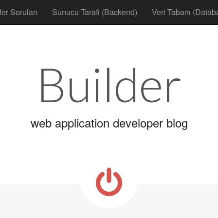
ler Soruları
Sunucu Tarafı (Backend)
Veri Tabanı (Datab
Builder
web application developer blog