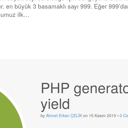
tır. en büyük 3 basamaklı sayı 999. Eğer 999’da
ğumuz ilk…
PHP generator
yield
by
Ahmet Erkan ÇELİK
on
15 Kasım 2015
•
0 C