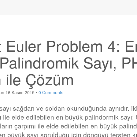
t Euler Problem 4: E
Palindromik Sayı, P
 ile Çözüm
on
16 Kasım 2015
•
0 Comments
 sayı sağdan ve soldan okunduğunda aynıdır. ik
ı ile elde edilebilen en büyük palindormik sayı:
ların çarpımı ile elde edilebilen en büyük palin
en büyük sayı sorulduğu için döngüyü tersten