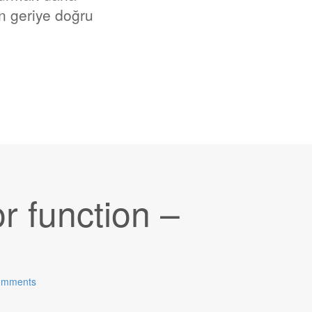
n geriye doğru
 function –
omments