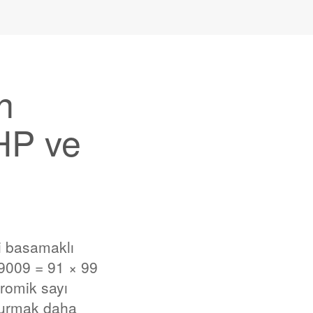
n
HP ve
i basamaklı
 9009 = 91 × 99
dromik sayı
 kurmak daha