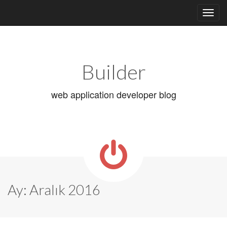
Main
Skip
to
menu
content
Builder
web application developer blog
Ay:
Aralık 2016